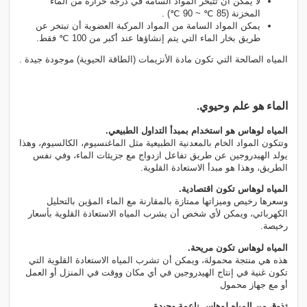
لا يمكن أن تتبخر المواد السامة في درجة حرارة من الماء
المخزنة (85 ℃ ~ 90 ℃) .
يمكن المواد السامة من المواد المركبة العضوية أن تبتخر عن
طريق بخار الماء التي يتم إنشاؤها عند أكبر من 100 ℃ فقط.
المياه الصالحة التي تكون مادة الأنزيمات (الطاقة الحيوية) موجودة جيدة .
الماء هو علم وحيوي.
المياه لوهاس هو استخدام بمبدأ التداول الطبيعي.
وتتكون المواد الخام بالمعدنية الطبيعية مثل الماغنسيوم، الكالسيوم، وهذا
يولد الهيدروجين عن طريق تفاعل ازدواج مع جزيئات الماء، وفي نفس
الطريق، وهذا هو مبدأ الاستعادة القلوية.
المياه لوهاس تكون اقتصادية.
وسعرها رخيص وميزاتها ممتازة بالمقارنة مع الماء المؤين بالتحليل
الكهربائي، ويمكن لأي شخص أن يشرب المياه الاستعادة القلوية بأسعار
رخيصة.
المياه لوهاس تكون مريحة.
هذه هي منتجة محمولة، ويمكن أن تشرب المياه الاستعادة القلوية التي
تكون غنية في إنتاج الهيدروجين في أي مكان ووقت في المنزل أو العمل
أو مع جهاز محمول
تذوق من المياه لوهاس ناعمة وجيدة.