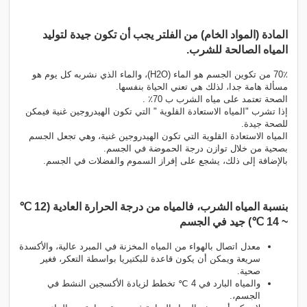
المادة (المواد الخام) من الفلتر يجب أن تكون جيدة لتوليد
المياه الصالحة للشرب.
70٪ من تكوين الجسم هو الماء (H2O)، والماء الذي نشربه كل يوم هو
مسألة هامة جدا، لذلك هي تعني الحياة بنفسها.
الصحة تعتمد على مياه الشرب ب 70٪ .
إذا تشرب "المياه الاستعادة القلوية " التي تكون الهيدروجين غنية فيمكن
للصحة جيدة.
المياه الاستعادة القلوية التي تكون الهيدروجين غنية، وهي تجعل الجسم
بصحية من خلال توازن درجة الحموضة في الجسم.
بالإضافة إلى ذلك، يشجع على إفراز السموم والفضلات في الجسم.
بنسبة المياه الشرب، فالمياه من درجة الحرارة العادية (12 ℃
~ 14 ℃) جيد في الجسم
معدل اتصال بالهواء من المياه المخزنة في المبرد عالية، والأكسدة
سريعة ويمكن أن يكون قاعدة للبكتيريا بواسطة التعكر، فغير
صحية.
والمياه البارد في 4 ℃ تخطط لزيادة الأكسجين النشط في
الجسم،.